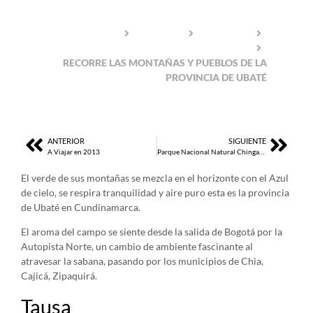
HOME
DESTINOS
COLOMBIA
REGIÓN ANDINA
RECORRE LAS MONTAÑAS Y PUEBLOS DE LA
PROVINCIA DE UBATÉ
ANTERIOR
SIGUIENTE
A Viajar en 2013
Parque Nacional Natural Chingaza: Una Experiencia Sensorial
El verde de sus montañas se mezcla en el horizonte con el Azul
de cielo, se respira tranquilidad y aire puro esta es la provincia
de Ubaté en Cundinamarca.
El aroma del campo se siente desde la salida de Bogotá por la
Autopista Norte, un cambio de ambiente fascinante al
atravesar la sabana, pasando por los municipios de Chia,
Cajicá, Zipaquirá.
Tausa