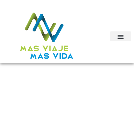
Recorre las
Montañas y Pueblos
de la Provincia de
Ubaté