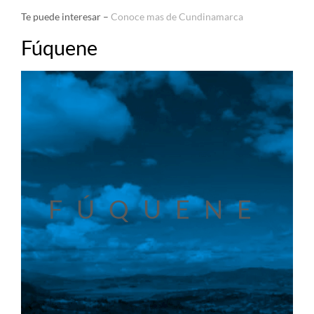
Te puede interesar –
Conoce mas de Cundinamarca
Fúquene
FÚQUENE