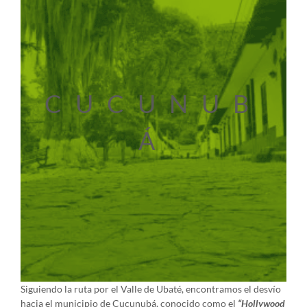
CUCUNUB
Á
Siguiendo la ruta por el Valle de Ubaté, encontramos el desvío
hacia el municipio de Cucunubá, conocido como el
“Hollywood