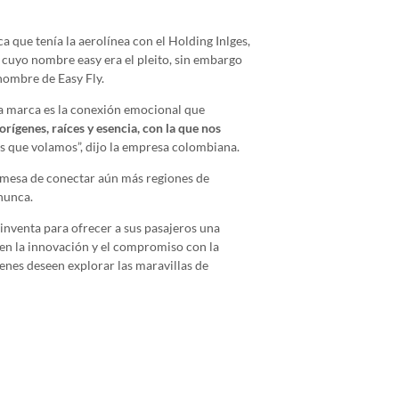
a que tenía la aerolínea con el Holding Inlges,
 cuyo nombre easy era el pleito, sin embargo
nombre de Easy Fly.
va marca es la conexión emocional que
rígenes, raíces y esencia, con la que nos
os que volamos”, dijo la empresa colombiana.
romesa de conectar aún más regiones de
nunca.
reinventa para ofrecer a sus pasajeros una
 en la innovación y el compromiso con la
ienes deseen explorar las maravillas de