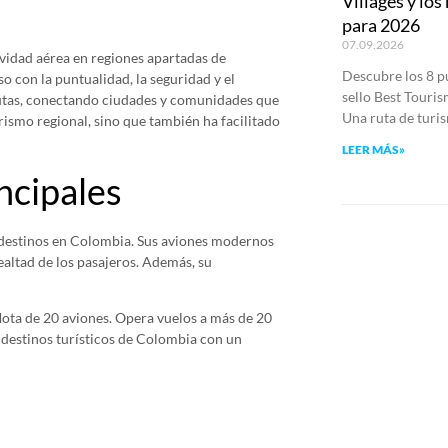
Villages y lo
para 2026
07.09.2026
ividad aérea en regiones apartadas de
Descubre los 8 pu
o con la puntualidad, la seguridad y el
sello Best Touri
s rutas, conectando ciudades y comunidades que
Una ruta de turi
rismo regional, sino que también ha facilitado
LEER MÁS»
ncipales
0 destinos en Colombia. Sus aviones modernos
ealtad de los pasajeros. Además, su
lota de 20 aviones. Opera vuelos a más de 20
y destinos turísticos de Colombia con un