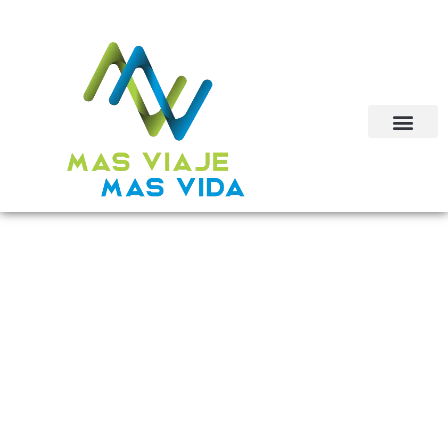
Natalia Bayona: La
Visionaria del
Turismo Líder en la
OMT