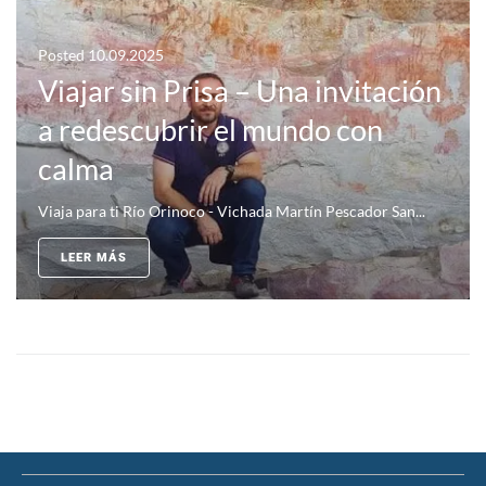
Posted
10.09.2025
Viajar sin Prisa – Una invitación
a redescubrir el mundo con
calma
Viaja para ti Río Orinoco - Vichada Martín Pescador San...
LEER MÁS