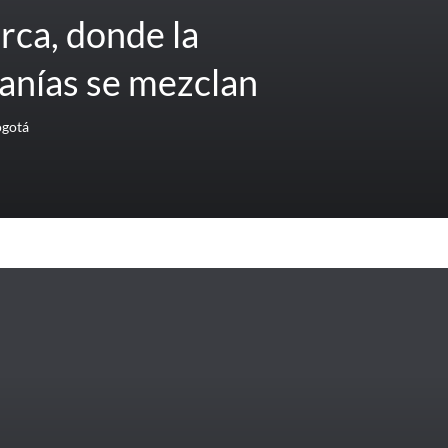
ca, donde la
sanías se mezclan
ogotá