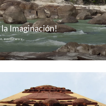
a la Imaginación!
, aventurero y...